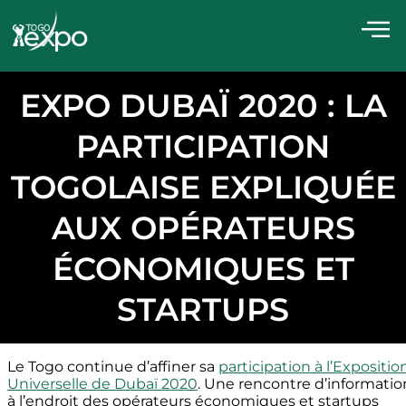
EXPO DUBAÏ 2020 : LA
PARTICIPATION
TOGOLAISE EXPLIQUÉE
AUX OPÉRATEURS
ÉCONOMIQUES ET
STARTUPS
Le Togo continue d’affiner sa
participation à l’Expositio
Universelle de Dubaï 2020
. Une rencontre d’informatio
à l’endroit des opérateurs économiques et startups